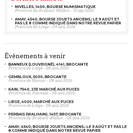
NIVELLES, 1400, BOURSE NUMISMATIQUE
Province du Brabant Wallon
-
13 sep 2026
AMAY, 4540, BOURSE JOUETS ANCIENS,: LE 9 AOÛT ET
PAS LE 8 COMME INDIQUÉ DANS NOTRE REVUE PAPIER
Province de Liège
-
09 aoû 2026
événements à venir
BANNEUX (LOUVEIGNÉ), 4141, BROCANTE
Province de Liège
-
08 aoû 2026
GEMBLOUX, 5030, BROCANTE
Province de Namur
-
08 aoû 2026
KAIN, 7540, 23E MARCHÉ AUX PUCES
Province du Hainaut
-
08 aoû 2026
LIEGE, 4020, MARCHÉ AUX PUCES
Province de Liège
-
08 aoû 2026
PERBAIS (WALHAIN), 1457, BROCANTE
Province du Brabant Wallon
-
08 aoû 2026
AMAY, 4540, BOURSE JOUETS ANCIENS,: LE 9 AOÛT ET PAS LE
8 COMME INDIQUÉ DANS NOTRE REVUE PAPIER