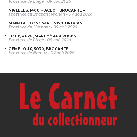
Province de Liège
-
09 aoû 2026
NIVELLES, 1400, « ACLOT BROCANTE »
Province du Brabant Wallon
-
09 aoû 2026
MANAGE - LONGSART, 7170, BROCANTE
Province du Hainaut
-
09 aoû 2026
LIEGE, 4020, MARCHÉ AUX PUCES
Province de Liège
-
09 aoû 2026
GEMBLOUX, 5030, BROCANTE
Province de Namur
-
09 aoû 2026