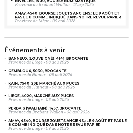
NIVELLES, 1400, BOURSE NUMISMATIQUE
Province du Brabant Wallon
-
13 sep 2026
AMAY, 4540, BOURSE JOUETS ANCIENS,: LE 9 AOÛT ET
PAS LE 8 COMME INDIQUÉ DANS NOTRE REVUE PAPIER
Province de Liège
-
09 aoû 2026
événements à venir
BANNEUX (LOUVEIGNÉ), 4141, BROCANTE
Province de Liège
-
08 aoû 2026
GEMBLOUX, 5030, BROCANTE
Province de Namur
-
08 aoû 2026
KAIN, 7540, 23E MARCHÉ AUX PUCES
Province du Hainaut
-
08 aoû 2026
LIEGE, 4020, MARCHÉ AUX PUCES
Province de Liège
-
08 aoû 2026
PERBAIS (WALHAIN), 1457, BROCANTE
Province du Brabant Wallon
-
08 aoû 2026
AMAY, 4540, BOURSE JOUETS ANCIENS,: LE 9 AOÛT ET PAS LE
8 COMME INDIQUÉ DANS NOTRE REVUE PAPIER
Province de Liège
-
09 aoû 2026