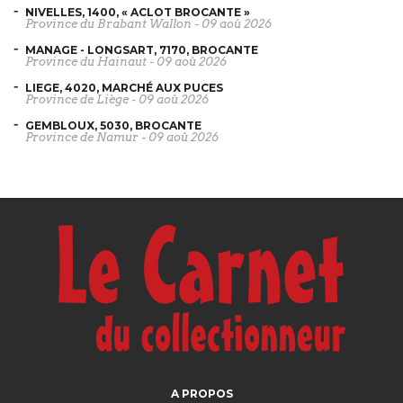
NIVELLES, 1400, « ACLOT BROCANTE »
Province du Brabant Wallon
-
09 aoû 2026
MANAGE - LONGSART, 7170, BROCANTE
Province du Hainaut
-
09 aoû 2026
LIEGE, 4020, MARCHÉ AUX PUCES
Province de Liège
-
09 aoû 2026
GEMBLOUX, 5030, BROCANTE
Province de Namur
-
09 aoû 2026
A PROPOS