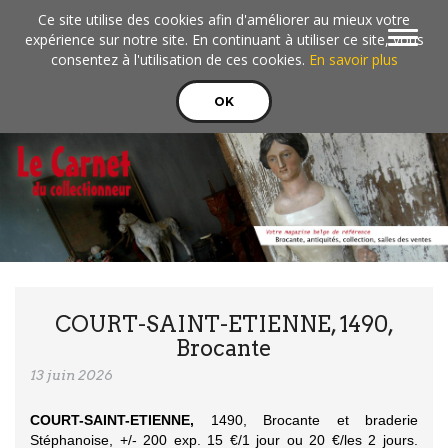
Aller au contenu principal
Ce site utilise des cookies afin d'améliorer au mieux votre
Toggle
expérience sur notre site. En continuant à utiliser ce site, vous
navigat
consentez à l'utilisation de ces cookies.
En savoir plus
OK
COURT-SAINT-ETIENNE, 1490,
Brocante
13 juin 2026
COURT-SAINT-ETIENNE,
1490, Brocante et braderie
Stéphanoise, +/- 200 exp. 15 €/1 jour ou 20 €/les 2 jours.